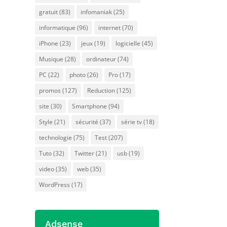
gratuit
(83)
infomaniak
(25)
informatique
(96)
internet
(70)
iPhone
(23)
jeux
(19)
logicielle
(45)
Musique
(28)
ordinateur
(74)
PC
(22)
photo
(26)
Pro
(17)
promos
(127)
Reduction
(125)
site
(30)
Smartphone
(94)
Style
(21)
sécurité
(37)
série tv
(18)
e à
technologie
(75)
Test
(207)
Tuto
(32)
Twitter
(21)
usb
(19)
video
(35)
web
(35)
WordPress
(17)
Adsense