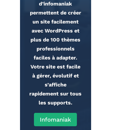
astucieux qui
sécurise vos
activités en
ligne. Serveurs
rapides (5200+),
torrent/P2P
autorisé, fonctionne
avec Netflix,
confidentialité, VPN
faciles à utiliser,
double chiffrage des
données, aucune
fuite IP/DNS.