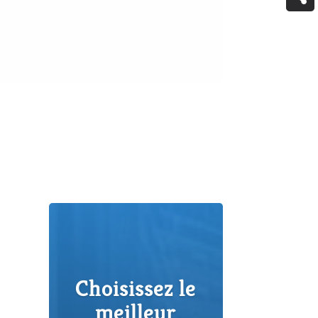
Le meilleur
VPN
«complet»