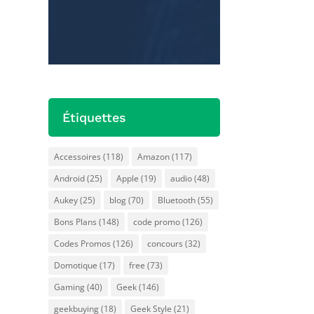
Offre
NordVPN
ts
Précédente
Prochaine
s
Étiquettes
Accessoires
(118)
Amazon
(117)
Android
(25)
Apple
(19)
audio
(48)
Aukey
(25)
blog
(70)
Bluetooth
(55)
Bons Plans
(148)
code promo
(126)
Codes Promos
(126)
concours
(32)
Domotique
(17)
free
(73)
Gaming
(40)
Geek
(146)
geekbuying
(18)
Geek Style
(21)