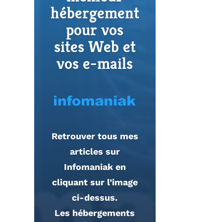
Garantie de
remboursem
ent de 30
jours
NordVPN est un
réseau virtuel privé,
proposant un
ensemble
d’excellentes
fonctionnalités
si
intégrées à un client