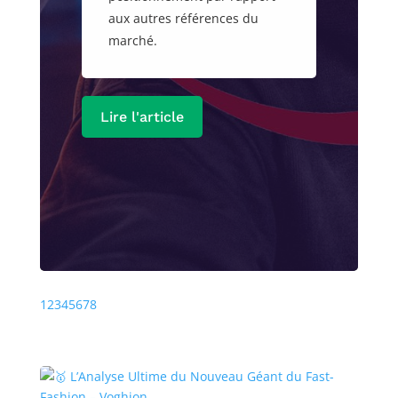
aux autres références du
marché.
Lire l'article
Précédente
Prochaine
1
2
3
4
5
6
7
8