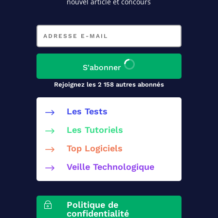
nouvel article et concours
Adresse
e-
mail
S'abonner
Rejoignez les 2 158 autres abonnés
Les Tests
$
Les Tutoriels
$
Top Logiciels
$
Veille Technologique
$
Politique de
~
confidentialité