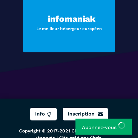
Choisissez Infomaniak, le meilleur
hébergement pour vos sites Web et
infomaniak
vos e-mails
Le meilleur hébergeur européen
Voir les offres
Info
Inscription


Abonnez-vous
Copyright © 2017-2021 ChrisTec, Tous droits