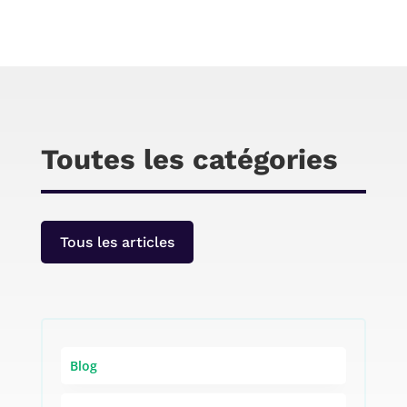
Vous cherchez à rendre votre maison plus
intelligente et plus connectée ? Le SwitchBot
Hub 2 est une solution de domotique qui peut
vous aider à atteindre cet objectif. Dans cet
article, je vous présente tout ce que vous devez
savoir sur le SwitchBot Hub 2 pour créer une
maison connectée efficace.
Toutes les catégories
Tous les articles
Blog