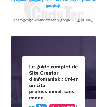
//pagead2.googlesyndication.com/pagead/js/adsby
google.js
(adsbygoogle = window.adsbygoogle || []).push({});
Le guide complet de
Site Creator
d’Infomaniak : Créer
un site
professionnel sans
coder
par
Chris
|
28 juillet 2026
|