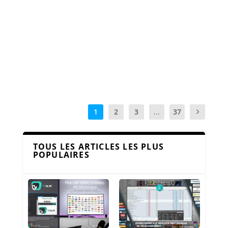
la santé, et performances sportives. Dans cet
article, nous nous concentrons sur trois
modèles spécifiques de la marque : l’Ice Smart
3.0, l’Ice Fit, et l’Ice Smart Junior 3.0 Find My.
Lire la suite
1
2
3
...
37
TOUS LES ARTICLES LES PLUS
POPULAIRES