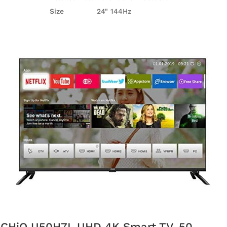
Size
24" 144Hz
CHiQ U50H7L UHD 4K Smart TV, 50