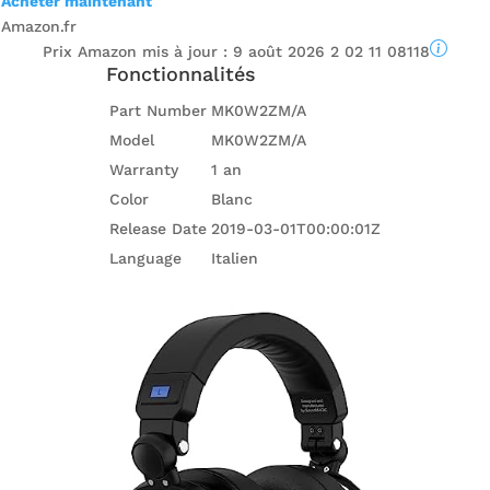
Acheter maintenant
Amazon.fr
Prix ​​Amazon mis à jour :
9 août 2026 2 02 11 08118
Fonctionnalités
Part Number
MK0W2ZM/A
Model
MK0W2ZM/A
Warranty
1 an
Color
Blanc
Release Date
2019-03-01T00:00:01Z
Language
Italien