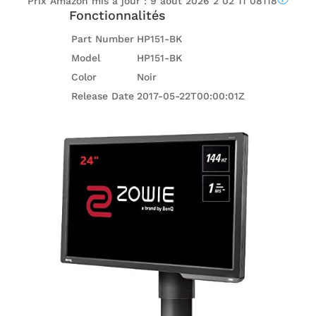
Prix ​​Amazon mis à jour :
9 août 2026 2 02 11 08118
Fonctionnalités
Part Number
HP151-BK
Model
HP151-BK
Color
Noir
Release Date
2017-05-22T00:00:01Z