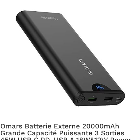
Omars Batterie Externe 20000mAh
Grande Capacité Puissante 3 Sorties
45W USB C PD, USB A 18W&12W Power