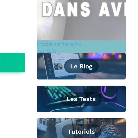
Précédente
Prochaine
1
2
3
4
5
6
7
8
Le Blog
Les Tests
Tutoriels