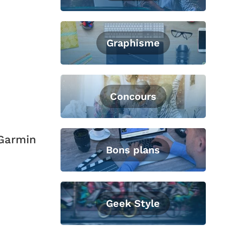
Graphisme
Concours
 Garmin
Bons plans
Geek Style