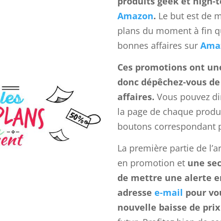
produits geek et high-
Amazon
.
Le but est de m
plans du moment à fin qu
bonnes affaires sur
Ama
Ces promotions ont un
donc dépêchez-vous de 
affaires.
Vous pouvez di
la page de chaque produi
boutons correspondant p
La première partie de l’a
en promotion et
une sec
de mettre une alerte e
adresse
e-mail
pour vou
nouvelle baisse de prix