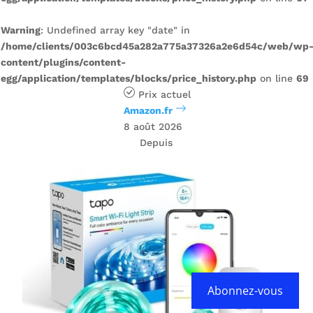
Warning
: Undefined array key "date" in
/home/clients/003c6bcd45a282a775a37326a2e6d54c/web/wp
content/plugins/content-
egg/application/templates/blocks/price_history.php
on line
69
Prix ​​actuel
Amazon.fr
8 août 2026
Depuis
Abonnez-vous