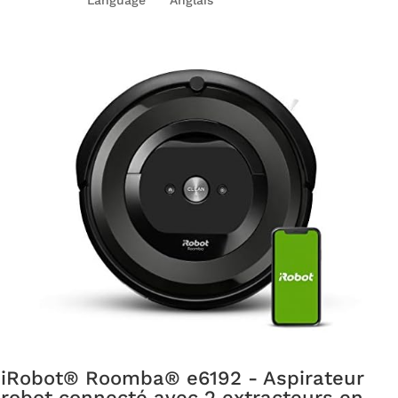
iRobot® Roomba® e6192 - Aspirateur
robot connecté avec 2 extracteurs en