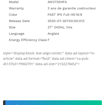
Model
AW2720HFA
Warranty
3 ans de garantie costructeur
Color
FAST IPS Full HD 16:9
Release Date
2020-07-30T00:00:01Z
Size
27" 240Hz, 1ms
Language
Anglais
Energy Efficiency Class
F
style="display:block; text-align:center;" data-ad-layout="in-
article" data-ad-format="fluid" data-ad-client="ca-pub-
4513763179960791" data-ad-slot="2102278452">