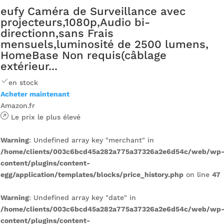
eufy Caméra de Surveillance avec
projecteurs,1080p,Audio bi-
directionn,sans Frais
mensuels,luminosité de 2500 lumens,
HomeBase Non requis(câblage
extérieur...
en stock
Acheter maintenant
Amazon.fr
Le prix le plus élevé
Warning
: Undefined array key "merchant" in
/home/clients/003c6bcd45a282a775a37326a2e6d54c/web/wp
content/plugins/content-
egg/application/templates/blocks/price_history.php
on line
47
Warning
: Undefined array key "date" in
/home/clients/003c6bcd45a282a775a37326a2e6d54c/web/wp
content/plugins/content-