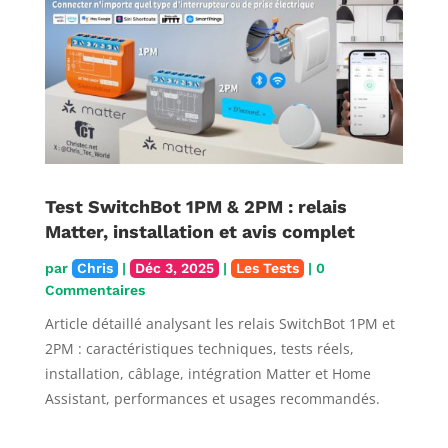
Test SwitchBot 1PM & 2PM : relais
Matter, installation et avis complet
par
Chris
|
Déc 3, 2025
|
Les Tests
| 0
Commentaires
Article détaillé analysant les relais SwitchBot 1PM et
2PM : caractéristiques techniques, tests réels,
installation, câblage, intégration Matter et Home
Assistant, performances et usages recommandés.