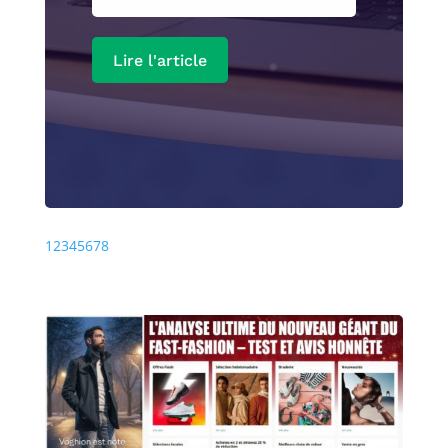
Lire l'article
Précédente
Prochaine
1
2
3
4
5
6
7
8