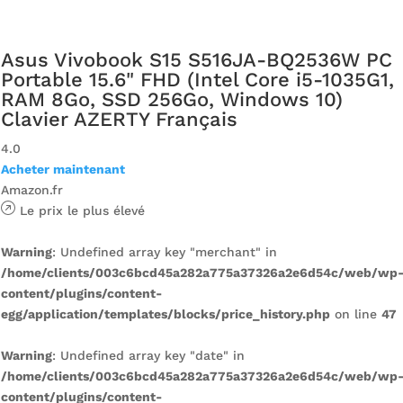
Asus Vivobook S15 S516JA-BQ2536W PC
Portable 15.6" FHD (Intel Core i5-1035G1,
RAM 8Go, SSD 256Go, Windows 10)
Clavier AZERTY Français
4.0
Acheter maintenant
Amazon.fr
Le prix le plus élevé
Warning
: Undefined array key "merchant" in
/home/clients/003c6bcd45a282a775a37326a2e6d54c/web/wp
content/plugins/content-
egg/application/templates/blocks/price_history.php
on line
47
Warning
: Undefined array key "date" in
/home/clients/003c6bcd45a282a775a37326a2e6d54c/web/wp
content/plugins/content-