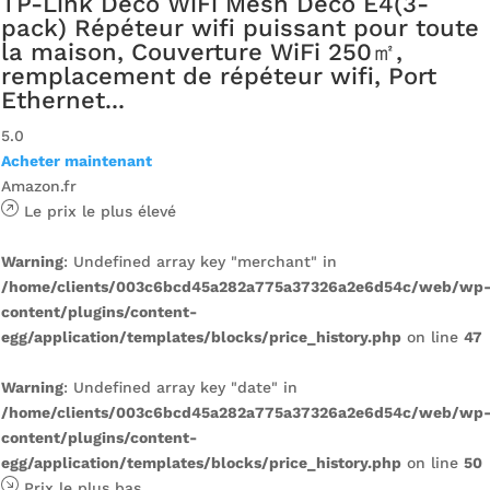
TP-Link Deco WiFi Mesh Deco E4(3-
pack) Répéteur wifi puissant pour toute
la maison, Couverture WiFi 250㎡,
remplacement de répéteur wifi, Port
Ethernet...
5.0
Acheter maintenant
Amazon.fr
Le prix le plus élevé
Warning
: Undefined array key "merchant" in
/home/clients/003c6bcd45a282a775a37326a2e6d54c/web/wp
content/plugins/content-
egg/application/templates/blocks/price_history.php
on line
47
Warning
: Undefined array key "date" in
/home/clients/003c6bcd45a282a775a37326a2e6d54c/web/wp
content/plugins/content-
egg/application/templates/blocks/price_history.php
on line
50
Prix ​​le plus bas