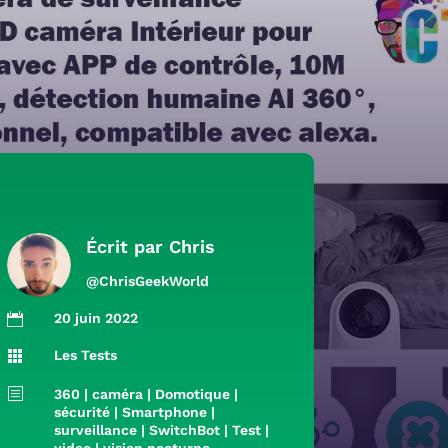
Écrit par
Chris
@ChrisGeekWorld
20 juin 2022

Les Tests

b
360
|
caméra
|
Domotique
|
sécurité
|
Smartphone
|
surveillance
|
SwitchBot
|
Test
|