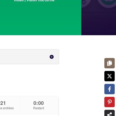
video
|
vision nocturne