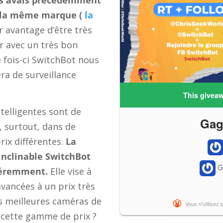
 la même marque (
la
r avantage d’être très
ler avec un très bon
 fois-ci
SwitchBot
nous
ra de surveillance
telligentes sont de
t, surtout, dans de
x différentes.
La
nclinable SwitchBot
fféremment.
Elle vise à
avancées à un prix très
es meilleures caméras de
 cette gamme de prix ?