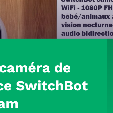
 caméra de
nce SwitchBot
Cam