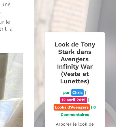
 une
.
r le
nt la
Look de Tony
Stark dans
Avengers
Infinity War
(Veste et
Lunettes)
par
Chris
|
12 avril 2019
|
Looks d'Avengers
| 0
Commentaires
Arborer le look de