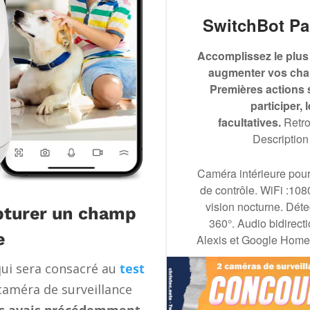
apturer un champ
e
qui sera consacré au
test
 caméra de surveillance
us avais précédemment