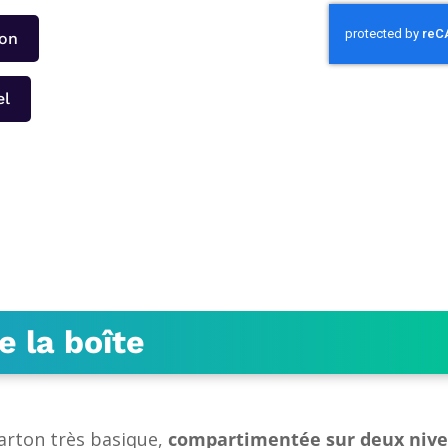
zon
el
 la boîte
carton très basique,
compartimentée sur deux nive