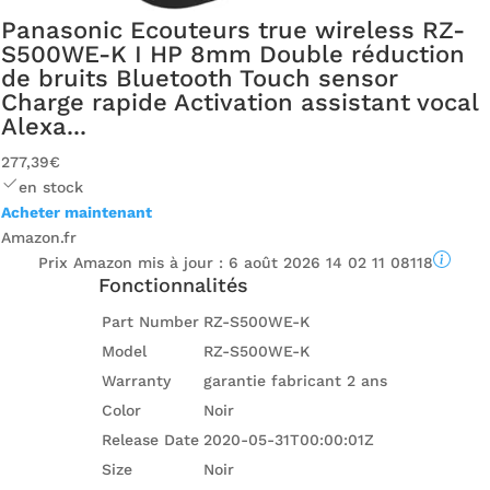
Panasonic Ecouteurs true wireless RZ-
S500WE-K I HP 8mm Double réduction
de bruits Bluetooth Touch sensor
Charge rapide Activation assistant vocal
Alexa...
277,39€
en stock
Acheter maintenant
Amazon.fr
Prix ​​Amazon mis à jour :
6 août 2026 14 02 11 08118
Fonctionnalités
Part Number
RZ-S500WE-K
Model
RZ-S500WE-K
Warranty
garantie fabricant 2 ans
Color
Noir
Release Date
2020-05-31T00:00:01Z
Size
Noir