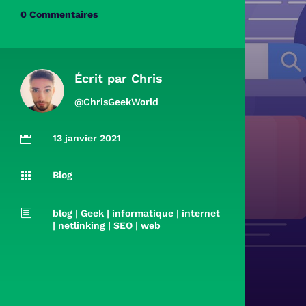
0 Commentaires
Écrit par
Chris
@ChrisGeekWorld
13 janvier 2021

Blog

b
blog
|
Geek
|
informatique
|
internet
|
netlinking
|
SEO
|
web