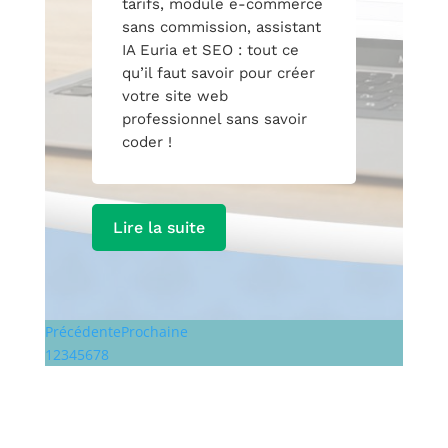
tarifs, module e-commerce
sans commission, assistant
IA Euria et SEO : tout ce
qu’il faut savoir pour créer
votre site web
professionnel sans savoir
coder !
Lire la suite
Précédente
Prochaine
1
2
3
4
5
6
7
8