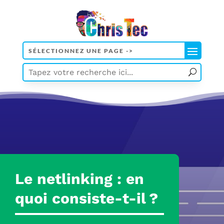
Le netlinking : en
quoi consiste-t-il ?