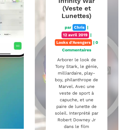
Infinity War
(Veste et
Lunettes)
par
Chris
|
12 avril 2019
|
Looks d'Avengers
| 0
Commentaires
Arborer le look de
Tony Stark, le génie,
milliardaire, play-
boy, philanthrope de
Marvel. Avec une
veste de sport à
capuche, et une
paire de lunette de
soleil. Interprété par
Robert Downey Jr
dans le film