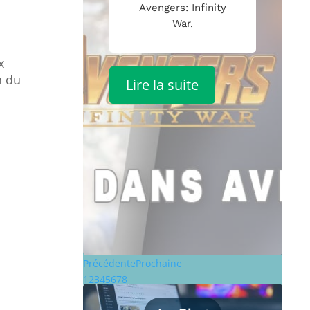
Avengers: Infinity
War.
x
n du
Lire la suite
Précédente
Prochaine
1
2
3
4
5
6
7
8