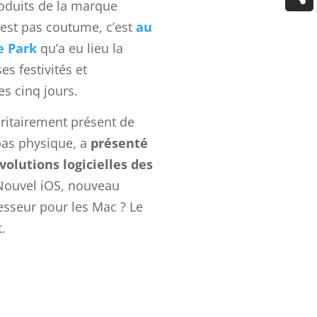
oduits de la marque
’est pas coutume, c’est
au
e Park
qu’a eu lieu la
es festivités et
es cinq jours.
ritairement présent de
pas physique, a
présenté
olutions logicielles des
ouvel iOS, nouveau
sseur pour les Mac ? Le
t.