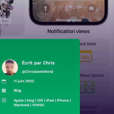
Écrit par
Chris
@ChrisGeekWorld
11 juin 2022

Blog

b
Apple
|
blog
|
IOS
|
iPad
|
iPhone
|
Macbook
|
WWDC