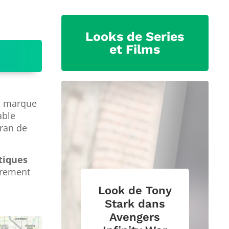
Looks de Series
et Films
la marque
able
cran de
atiques
arement
Look de Tony
Stark dans
Avengers