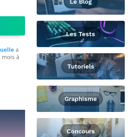
Le Blog
Les Tests
tuelle
a
s mois à
Tutoriels
Graphisme
Concours