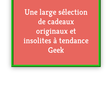
Une large sélection
de cadeaux
originaux et
insolites à tendance
Geek