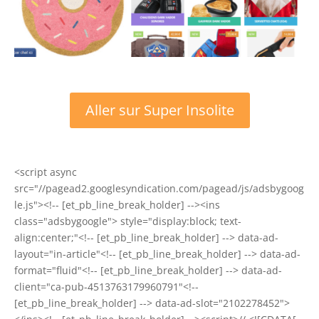
Aller sur Super Insolite
<script async
src="//pagead2.googlesyndication.com/pagead/js/adsbygoog
le.js"><!-- [et_pb_line_break_holder] --><ins
class="adsbygoogle"> style="display:block; text-
align:center;"<!-- [et_pb_line_break_holder] --> data-ad-
layout="in-article"<!-- [et_pb_line_break_holder] --> data-ad-
format="fluid"<!-- [et_pb_line_break_holder] --> data-ad-
client="ca-pub-4513763179960791"<!--
[et_pb_line_break_holder] --> data-ad-slot="2102278452">