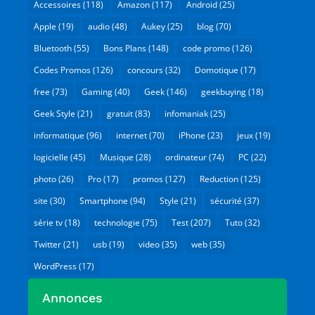
Accessoires
(118)
Amazon
(117)
Android
(25)
Apple
(19)
audio
(48)
Aukey
(25)
blog
(70)
Bluetooth
(55)
Bons Plans
(148)
code promo
(126)
Codes Promos
(126)
concours
(32)
Domotique
(17)
free
(73)
Gaming
(40)
Geek
(146)
geekbuying
(18)
Geek Style
(21)
gratuit
(83)
infomaniak
(25)
informatique
(96)
internet
(70)
iPhone
(23)
jeux
(19)
logicielle
(45)
Musique
(28)
ordinateur
(74)
PC
(22)
photo
(26)
Pro
(17)
promos
(127)
Reduction
(125)
site
(30)
Smartphone
(94)
Style
(21)
sécurité
(37)
série tv
(18)
technologie
(75)
Test
(207)
Tuto
(32)
Twitter
(21)
usb
(19)
video
(35)
web
(35)
WordPress
(17)
Annonces