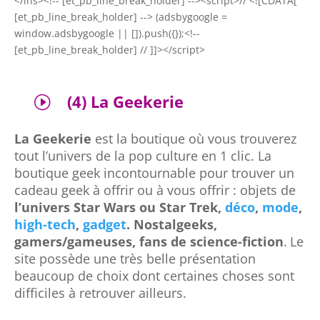
</ins><!-- [et_pb_line_break_holder] --><script>// <![CDATA[
[et_pb_line_break_holder] --> (adsbygoogle =
window.adsbygoogle || []).push({});<!--
[et_pb_line_break_holder] // ]]></script>
(4) La Geekerie
I
La Geekerie
est la boutique où vous trouverez
tout l’univers de la pop culture en 1 clic. La
boutique geek incontournable pour trouver un
cadeau geek à offrir ou à vous offrir : objets de
l’univers Star Wars ou Star Trek,
déco
,
mode
,
high-tech
,
gadget
. Nostalgeeks,
gamers/gameuses, fans de science-fiction
.
Le
site possède une très belle présentation
beaucoup de choix dont certaines choses sont
difficiles à retrouver ailleurs.