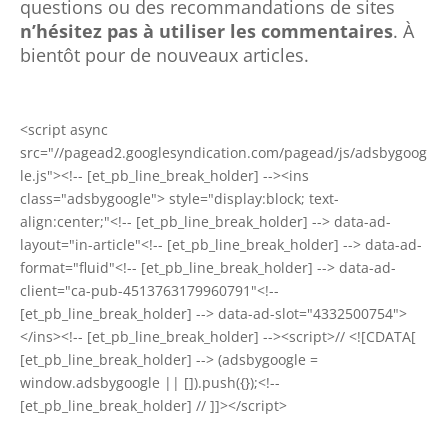
questions ou des recommandations de sites
n’hésitez
pas à utiliser les commentaires
. À
bientôt pour de nouveaux articles.
<script async
src="//pagead2.googlesyndication.com/pagead/js/adsbygoog
le.js"><!-- [et_pb_line_break_holder] --><ins
class="adsbygoogle"> style="display:block; text-
align:center;"<!-- [et_pb_line_break_holder] --> data-ad-
layout="in-article"<!-- [et_pb_line_break_holder] --> data-ad-
format="fluid"<!-- [et_pb_line_break_holder] --> data-ad-
client="ca-pub-4513763179960791"<!--
[et_pb_line_break_holder] --> data-ad-slot="4332500754">
</ins><!-- [et_pb_line_break_holder] --><script>// <![CDATA[
[et_pb_line_break_holder] --> (adsbygoogle =
window.adsbygoogle || []).push({});<!--
[et_pb_line_break_holder] // ]]></script>