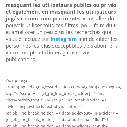
masquant les utilisateurs publics ou privés
et également en masquant les utilisateurs
jugés comme non pertinents.
Vous allez donc
pouvoir utiliser tous ces filtres, pour faire du tri
et améliorer un peu plus les recherches que
vo
us effectuez sur
Instagram
afin de cibler les
personnes l
es plus susceptibles de s’abonner à
votre compte et d’interagir avec vos
publications.
<script async
src="//pagead2.googlesyndication.com/pagead/js/adsbygoog
le.js"></script><!-- [et_pb_line_break_holder] --><ins
class="adsbygoogle"<!-- [et_pb_line_break_holder] -->
style="display:block; text-align:center;"<!--
[et_pb_line_break_holder] --> data-ad-layout="in-article"<!--
[et_pb_line_break_holder] --> data-ad-format="fluid"<!--
[et_pb_line_break_holder] --> data-ad-client="ca-pub-