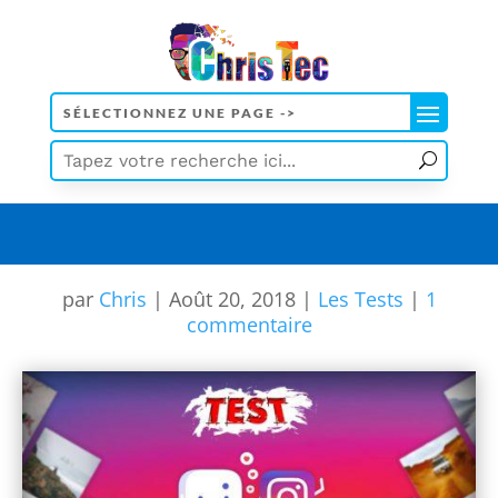
[wd_asp id=5]
par
Chris
|
Août 20, 2018
|
Les Tests
|
1
commentaire