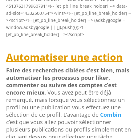
4513763179960791"<!-- [et_pb_line_break_holder] --> data-
ad-slot="4332500754"></ins><!-- [et_pb_line_break_holder] --
><script><!-- [et_pb_line_break_holder] --> (adsbygoogle =
window.adsbygoogle || []).push({});<!--
[et_pb_line_break_holder] --></script>
Automatiser une action
Faire des recherches ciblées c’est bien, mais
automatiser les processus pour liker,
commenter ou suivre des comptes c’est
encore mieux.
Vous avez peut-être déjà
remarqué, mais lorsque vous sélectionnez un
profil ou une publication vous effectuez une
sélection de ce profil. L’avantage de
Combin
c’est que vous allez pouvoir sélectionner
plusieurs publications ou profils simplement en
cliquant dessus pour effectuer une tâche