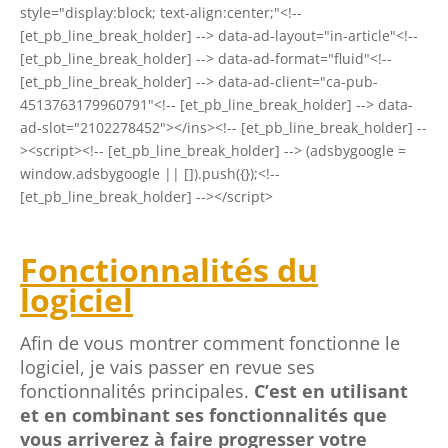
style="display:block; text-align:center;"<!--
[et_pb_line_break_holder] --> data-ad-layout="in-article"<!--
[et_pb_line_break_holder] --> data-ad-format="fluid"<!--
[et_pb_line_break_holder] --> data-ad-client="ca-pub-
4513763179960791"<!-- [et_pb_line_break_holder] --> data-
ad-slot="2102278452"></ins><!-- [et_pb_line_break_holder] --
><script><!-- [et_pb_line_break_holder] --> (adsbygoogle =
window.adsbygoogle || []).push({});<!--
[et_pb_line_break_holder] --></script>
Fonctionnalités du
logiciel
Afin de vous montrer comment fonctionne le
logiciel, je vais passer en revue ses
fonctionnalités principales.
C’est en utilisant
et en combinant ses fonctionnalités que
vous arriverez à faire progresser votre