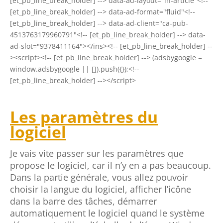
[et_pb_line_break_holder] --> data-ad-layout="in-article"<!--
[et_pb_line_break_holder] --> data-ad-format="fluid"<!--
[et_pb_line_break_holder] --> data-ad-client="ca-pub-
4513763179960791"<!-- [et_pb_line_break_holder] --> data-
ad-slot="9378411164"></ins><!-- [et_pb_line_break_holder] --
><script><!-- [et_pb_line_break_holder] --> (adsbygoogle =
window.adsbygoogle || []).push({});<!--
[et_pb_line_break_holder] --></script>
Les paramètres du
logiciel
Je vais vite passer sur les paramètres que
propose le logiciel, car il n’y en a pas beaucoup.
Dans la partie générale, vous allez pouvoir
choisir la langue du logiciel, afficher l’icône
dans la barre des tâches, démarrer
automatiquement le logiciel quand le système