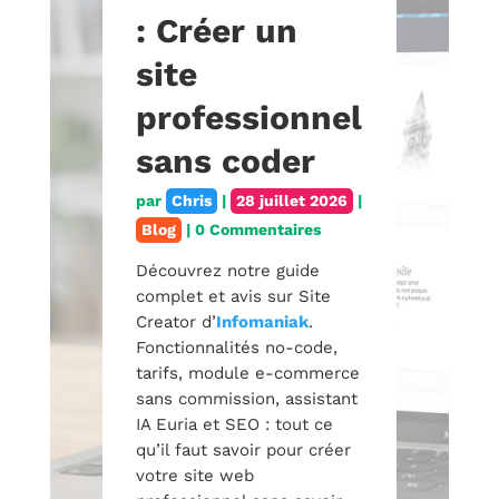
: Créer un
site
professionnel
sans coder
par
Chris
|
28 juillet 2026
|
Blog
| 0 Commentaires
Découvrez notre guide
complet et avis sur Site
Creator d’
Infomaniak
.
Fonctionnalités no-code,
tarifs, module e-commerce
sans commission, assistant
IA Euria et SEO : tout ce
qu’il faut savoir pour créer
votre site web