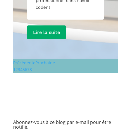
professionnel sans savoir
coder !
Lire la suite
Précédente
Prochaine
1
2
3
4
5
6
7
8
Abonnez-vous à ce blog par e-mail pour être
notifié.