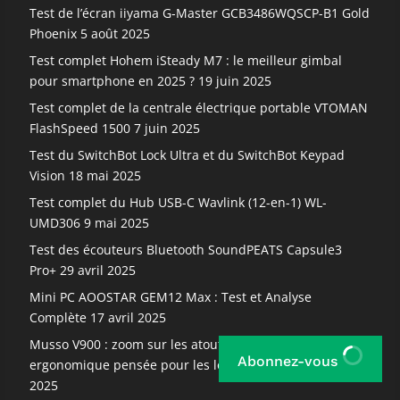
Test de l’écran iiyama G-Master GCB3486WQSCP-B1 Gold
Phoenix
5 août 2025
Test complet Hohem iSteady M7 : le meilleur gimbal
pour smartphone en 2025 ?
19 juin 2025
Test complet de la centrale électrique portable VTOMAN
FlashSpeed 1500
7 juin 2025
Test du SwitchBot Lock Ultra et du SwitchBot Keypad
Vision
18 mai 2025
Test complet du Hub USB-C Wavlink (12-en-1) WL-
UMD306
9 mai 2025
Test des écouteurs Bluetooth SoundPEATS Capsule3
Pro+
29 avril 2025
Mini PC AOOSTAR GEM12 Max : Test et Analyse
Complète
17 avril 2025
Musso V900 : zoom sur les atouts d’une chaise
Abonnez-vous
ergonomique pensée pour les longues sessions
22 mars
2025