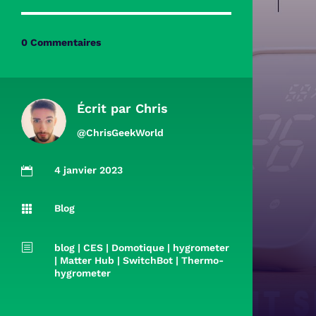
0 Commentaires
Écrit par
Chris
@ChrisGeekWorld
4 janvier 2023

Blog

b
blog
|
CES
|
Domotique
|
hygrometer
|
Matter Hub
|
SwitchBot
|
Thermo-
hygrometer